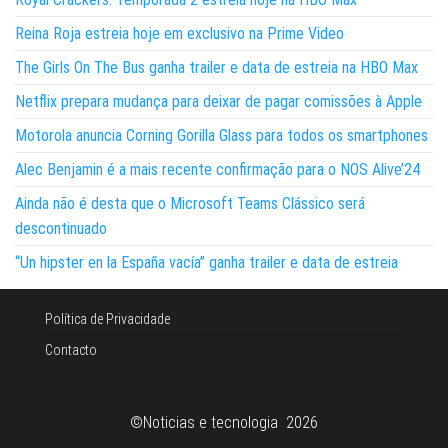
Reina Roja estreia hoje em exclusivo na Prime Video
The Girls On The Bus ganha trailer e data de estreia na HBO Max
Netflix prepara mudança para deixar de pagar comissões à Apple
Motorola anuncia Corning Gorilla Glass para todos os smartphones
Alec Benjamin é a mais recente confirmação para o NOS Alive’24
Ainda não é desta que o Microsoft Teams Clássico será
descontinuado
“Un hipster en la España vacía” ganha trailer e data de estreia
Política de Privacidade
Contacto
©Noticias e tecnologia 2026