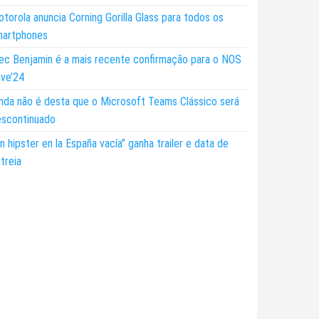
torola anuncia Corning Gorilla Glass para todos os
martphones
ec Benjamin é a mais recente confirmação para o NOS
ive’24
nda não é desta que o Microsoft Teams Clássico será
escontinuado
n hipster en la España vacía” ganha trailer e data de
treia