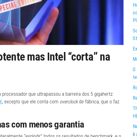
Ho
co
Pl
So
St
Ex
tente mas Intel “corta” na
Mo
O 
te
Ro
m processador que ultrapassou a barreira dos 5 gigahertz.
Re
0K
, excepto que ele conta com
overclock
de fábrica, que o faz
Th
H
mas com menos garantia
Ne
à 
iteralmente “explodir” todos os resultados de benchmark, e o