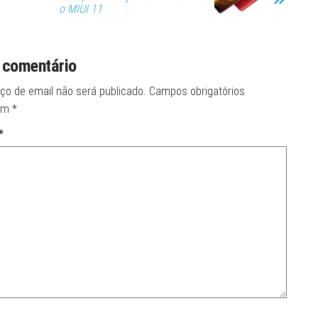
o MIUI 11
 comentário
ço de email não será publicado.
Campos obrigatórios
om
*
*