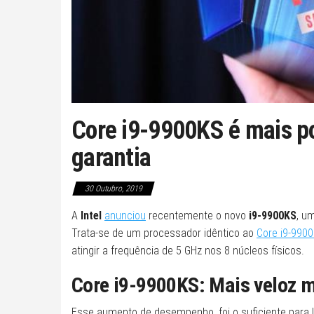
Core i9-9900KS é mais po
garantia
30 Outubro, 2019
A
Intel
anunciou
recentemente o novo
i9-9900KS
, u
Trata-se de um processador idêntico ao
Core i9-990
atingir a frequência de 5 GHz nos 8 núcleos físicos.
Core i9-9900KS: Mais veloz 
Esse aumento de desempenho, foi o suficiente para l