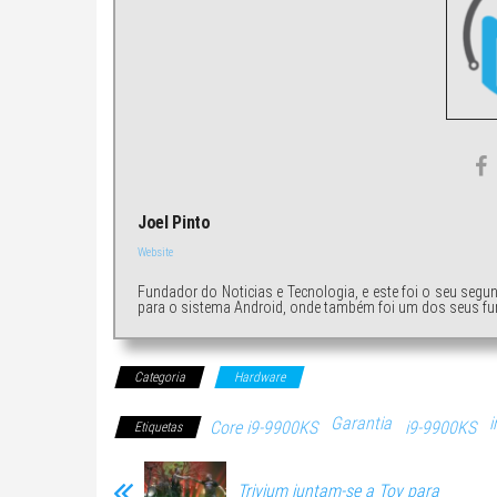
Joel Pinto
Website
Fundador do Noticias e Tecnologia, e este foi o seu segu
para o sistema Android, onde também foi um dos seus fu
Categoria
Hardware
Garantia
i
Core i9-9900KS
i9-9900KS
Etiquetas
Trivium juntam-se a Toy para