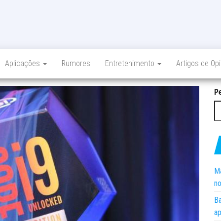
Aplicações
Rumores
Entretenimento
Artigos de Op
P
Ma
no
Ba
ap