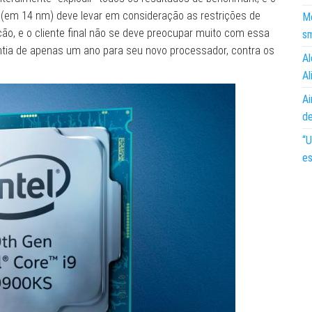
hip (em 14 nm) deve levar em consideração as restrições de
Mo
ão, e o cliente final não se deve preocupar muito com essa
s
antia de apenas um ano para seu novo processador, contra os
Al
Al
Ai
d
“U
es