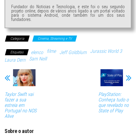
Fundador do Noticias e Tecnologia, e este foi o seu segundo
projeto online, depois de vários anos ligado a um portal voltado
para o sistema Android, onde também foi um dos seus
fundadores.
Categoria
Cinema, Streaming e TV
filme
Jurassic World 3
elenco
Jeff Goldblum
Etiquetas
Sam Neill
Laura Dern
Taylor Swift vai
PlayStation:
fazer a sua
Conheça tudo o
estreia em
que revelado no
Portugal no NOS
State of Play
Alive
Sobre o autor