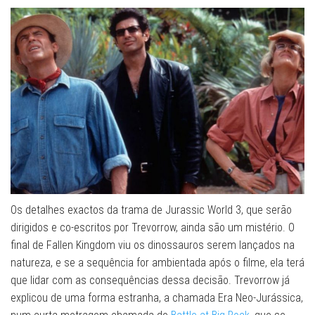
Os detalhes exactos da trama de Jurassic World 3, que serão
dirigidos e co-escritos por Trevorrow, ainda são um mistério. O
final de Fallen Kingdom viu os dinossauros serem lançados na
natureza, e se a sequência for ambientada após o filme, ela terá
que lidar com as consequências dessa decisão. Trevorrow já
explicou de uma forma estranha, a chamada Era Neo-Jurássica,