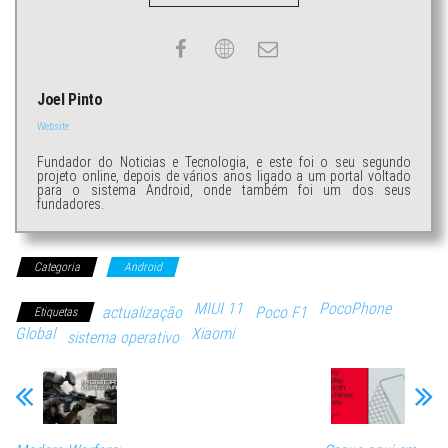
Joel Pinto
Website
Fundador do Noticias e Tecnologia, e este foi o seu segundo
projeto online, depois de vários anos ligado a um portal voltado
para o sistema Android, onde também foi um dos seus
fundadores.
Categoria
Android
MIUI 11
PocoPhone
actualização
Poco F1
Etiquetas
Global
Xiaomi
sistema operativo