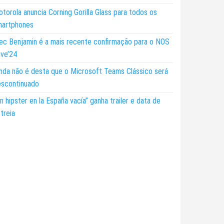
torola anuncia Corning Gorilla Glass para todos os
martphones
ec Benjamin é a mais recente confirmação para o NOS
ive’24
nda não é desta que o Microsoft Teams Clássico será
escontinuado
n hipster en la España vacía” ganha trailer e data de
treia