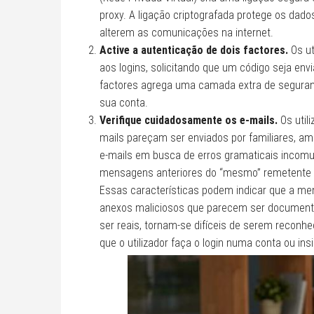
proxy. A ligação criptografada protege os dad
alterem as comunicações na internet.
Active a autenticação de dois factores.
Os ut
aos logins, solicitando que um código seja env
factores agrega uma camada extra de segurança 
sua conta.
Verifique cuidadosamente os e-mails.
Os util
mails pareçam ser enviados por familiares, ami
e-mails em busca de erros gramaticais incomuns
mensagens anteriores do “mesmo” remetente 
Essas características podem indicar que a me
anexos maliciosos que parecem ser documentos
ser reais, tornam-se difíceis de serem reconhe
que o utilizador faça o login numa conta ou i