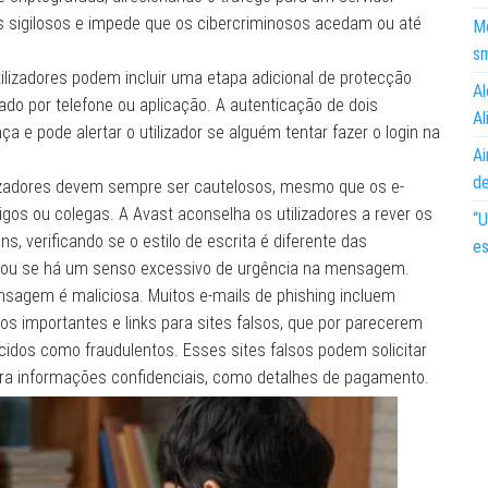
os sigilosos e impede que os cibercriminosos acedam ou até
Mo
s
ilizadores podem incluir uma etapa adicional de protecção
Al
iado por telefone ou aplicação. A autenticação de dois
Al
e pode alertar o utilizador se alguém tentar fazer o login na
Ai
d
izadores devem sempre ser cautelosos, mesmo que os e-
gos ou colegas. A Avast aconselha os utilizadores a rever os
“U
, verificando se o estilo de escrita é diferente das
es
ou se há um senso excessivo de urgência na mensagem.
nsagem é maliciosa. Muitos e-mails de phishing incluem
 importantes e links para sites falsos, que por parecerem
cidos como fraudulentos. Esses sites falsos podem solicitar
nsira informações confidenciais, como detalhes de pagamento.