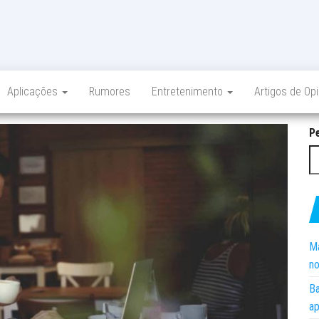
Aplicações
Rumores
Entretenimento
Artigos de Op
P
Ma
no
Ba
ap