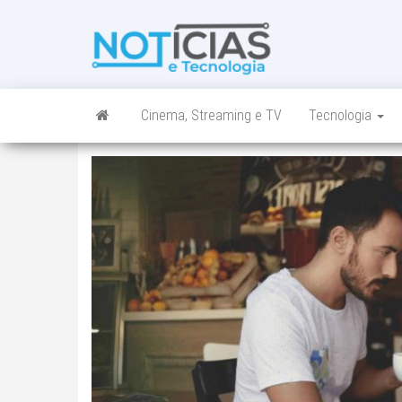
Skip
to
Noticias e
Tudo sobre
the
noticias de
Tecnologia
content
Tecnologia e
Entretenimento
num só lugar
Cinema, Streaming e TV
Tecnologia