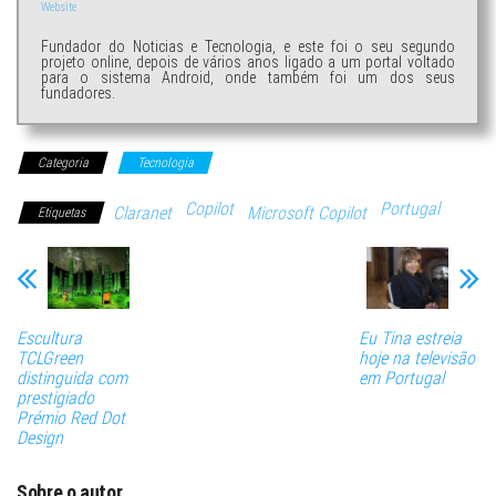
Website
Fundador do Noticias e Tecnologia, e este foi o seu segundo
projeto online, depois de vários anos ligado a um portal voltado
para o sistema Android, onde também foi um dos seus
fundadores.
Categoria
Tecnologia
Copilot
Portugal
Claranet
Microsoft Copilot
Etiquetas
Escultura
Eu Tina estreia
TCLGreen
hoje na televisão
distinguida com
em Portugal
prestigiado
Prémio Red Dot
Design
Sobre o autor