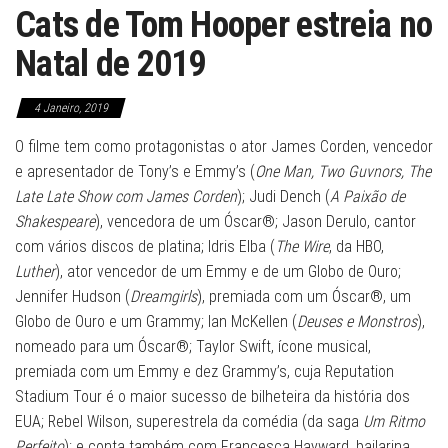
Cats de Tom Hooper estreia no
Natal de 2019
4 Janeiro, 2019
O filme tem como protagonistas o ator James Corden, vencedor
e apresentador de Tony’s e Emmy’s (
One Man, Two Guvnors, The
Late Late Show com James Corden
); Judi Dench (
A Paixão de
Shakespeare
), vencedora de um Óscar®; Jason Derulo, cantor
com vários discos de platina; Idris Elba (
The Wire
, da HBO,
Luther
), ator vencedor de um Emmy e de um Globo de Ouro;
Jennifer Hudson (
Dreamgirls
), premiada com um Óscar®, um
Globo de Ouro e um Grammy; Ian McKellen (
Deuses e Monstros
),
nomeado para um Óscar®; Taylor Swift, ícone musical,
premiada com um Emmy e dez Grammy’s, cuja Reputation
Stadium Tour é o maior sucesso de bilheteira da história dos
EUA; Rebel Wilson, superestrela da comédia (da saga
Um Ritmo
Perfeito
); e conta também com Francesca Hayward, bailarina