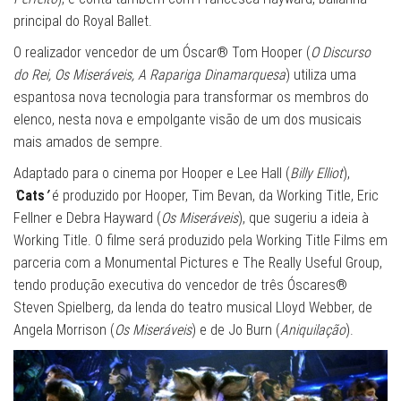
principal do Royal Ballet.
O realizador vencedor de um Óscar® Tom Hooper (
O Discurso
do Rei, Os Miseráveis, A Rapariga Dinamarquesa
) utiliza uma
espantosa nova tecnologia para transformar os membros do
elenco, nesta nova e empolgante visão de um dos musicais
mais amados de sempre.
Adaptado para o cinema por Hooper e Lee Hall (
Billy Elliot
),
‘
Cats
’
é produzido por Hooper, Tim Bevan, da Working Title, Eric
Fellner e Debra Hayward (
Os Miseráveis
), que sugeriu a ideia à
Working Title. O filme será produzido pela Working Title Films em
parceria com a Monumental Pictures e The Really Useful Group,
tendo produção executiva do vencedor de três Óscares®
Steven Spielberg, da lenda do teatro musical Lloyd Webber, de
Angela Morrison (
Os Miseráveis
) e de Jo Burn (
Aniquilação
).