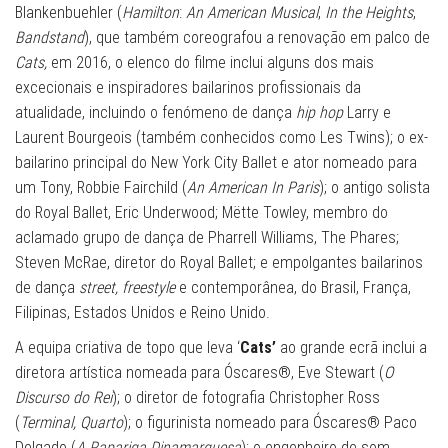
Blankenbuehler (
Hamilton
:
An American Musical
,
In the Heights
,
Bandstand
), que também coreografou a renovação em palco de
Cats,
em 2016, o elenco do filme inclui alguns dos mais
excecionais e inspiradores bailarinos profissionais da
atualidade, incluindo o fenómeno de dança
hip hop
Larry e
Laurent Bourgeois (também conhecidos como Les Twins); o ex-
bailarino principal do New York City Ballet e ator nomeado para
um Tony, Robbie Fairchild (
An American In Paris
); o antigo solista
do Royal Ballet, Eric Underwood; Mëtte Towley, membro do
aclamado grupo de dança de Pharrell Williams, The Phares;
Steven McRae, diretor do Royal Ballet; e empolgantes bailarinos
de dança
street, freestyle
e contemporânea, do Brasil, França,
Filipinas, Estados Unidos e Reino Unido.
A equipa criativa de topo que leva ‘
Cats’
ao grande ecrã inclui a
diretora artística nomeada para Óscares®, Eve Stewart (
O
Discurso do Rei
); o diretor de fotografia Christopher Ross
(
Terminal, Quarto
); o figurinista nomeado para Óscares® Paco
Delgado (
A Rapariga Dinamarquesa
); o engenheiro de som