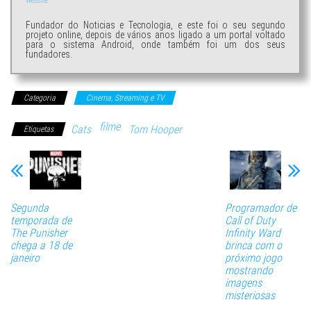
Website
Fundador do Noticias e Tecnologia, e este foi o seu segundo
projeto online, depois de vários anos ligado a um portal voltado
para o sistema Android, onde também foi um dos seus
fundadores.
Categoria
Cinema, Streaming e TV
filme
Cats
Tom Hooper
Etiquetas
Segunda
Programador de
temporada de
Call of Duty
The Punisher
Infinity Ward
chega a 18 de
brinca com o
janeiro
próximo jogo
mostrando
imagens
misteriosas