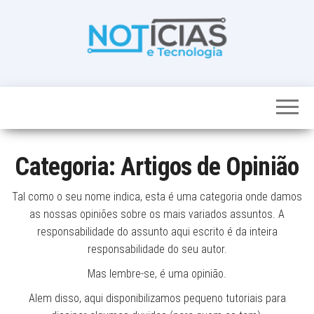
Skip
to
the
content
Noticias e
Tudo sobre
noticias de
Tecnologia
Tecnologia e
Entretenimento
num só lugar
Categoria:
Artigos de Opinião
Tal como o seu nome indica, esta é uma categoria onde damos
as nossas opiniões sobre os mais variados assuntos. A
responsabilidade do assunto aqui escrito é da inteira
responsabilidade do seu autor.
Mas lembre-se, é uma opinião.
Alem disso, aqui disponibilizamos pequeno tutoriais para