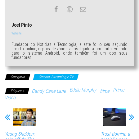
Joel Pinto
Website
Fundador do Noticias e Tecnologia, e este foi o seu segundo
projeto online, depois de vários anos ligado a um portal voltado
para o sistema Android, onde também foi um dos seus
fundadores.
Categoria
Cinema, Streaming e TV
Eddie Murphy
Prime
Candy Cane Lane
filme
Etiquetas
Video
Young Sheldon:
Trust domina a