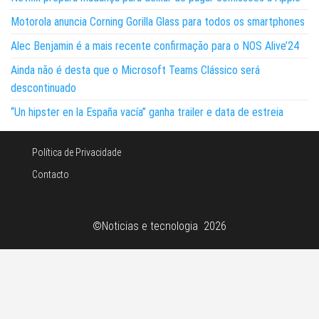
Motorola anuncia Corning Gorilla Glass para todos os smartphones
Alec Benjamin é a mais recente confirmação para o NOS Alive’24
Ainda não é desta que o Microsoft Teams Clássico será
descontinuado
“Un hipster en la España vacía” ganha trailer e data de estreia
Política de Privacidade
Contacto
©Noticias e tecnologia 2026