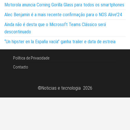
Motorola anuncia Corning Gorilla Glass para todos os smartphones
Alec Benjamin é a mais recente confirmação para o NOS Alive’24
Ainda não é desta que o Microsoft Teams Clássico será
descontinuado
“Un hipster en la España vacía” ganha trailer e data de estreia
Política de Privacidade
Contacto
©Noticias e tecnologia 2026