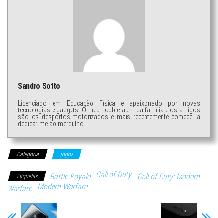
Sandro Sotto
Licenciado em Educação Física e apaixonado por novas
tecnologias e gadgets. O meu hobbie alem da família e os amigos
são os desportos motorizados e mais recentemente comecei a
dedicar-me ao mergulho.
Categoria
jogos
Call of Duty
Battle Royale
Call of Duty: Modern
Etiquetas
Modern Warfare
Warfare