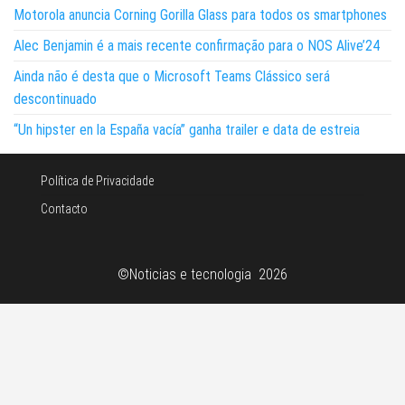
Motorola anuncia Corning Gorilla Glass para todos os smartphones
Alec Benjamin é a mais recente confirmação para o NOS Alive’24
Ainda não é desta que o Microsoft Teams Clássico será
descontinuado
“Un hipster en la España vacía” ganha trailer e data de estreia
Política de Privacidade
Contacto
©Noticias e tecnologia 2026