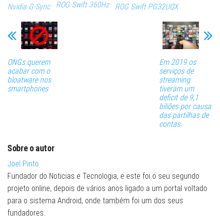
ROG Swift 360Hz
Nvidia G-Sync
ROG Swift PG32UQX
ONGs querem
Em 2019 os
acabar com o
serviços de
bloatware nos
streaming
smartphones
tiveram um
deficit de 9,1
biliões por causa
das partilhas de
contas
Sobre o autor
Joel Pinto
Fundador do Noticias e Tecnologia, e este foi o seu segundo
projeto online, depois de vários anos ligado a um portal voltado
para o sistema Android, onde também foi um dos seus
fundadores.