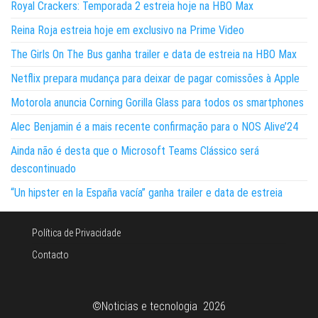
Royal Crackers: Temporada 2 estreia hoje na HBO Max
Reina Roja estreia hoje em exclusivo na Prime Video
The Girls On The Bus ganha trailer e data de estreia na HBO Max
Netflix prepara mudança para deixar de pagar comissões à Apple
Motorola anuncia Corning Gorilla Glass para todos os smartphones
Alec Benjamin é a mais recente confirmação para o NOS Alive’24
Ainda não é desta que o Microsoft Teams Clássico será
descontinuado
“Un hipster en la España vacía” ganha trailer e data de estreia
Política de Privacidade
Contacto
©Noticias e tecnologia 2026