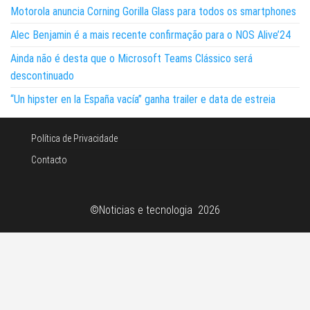
Motorola anuncia Corning Gorilla Glass para todos os smartphones
Alec Benjamin é a mais recente confirmação para o NOS Alive’24
Ainda não é desta que o Microsoft Teams Clássico será
descontinuado
“Un hipster en la España vacía” ganha trailer e data de estreia
Política de Privacidade
Contacto
©Noticias e tecnologia 2026