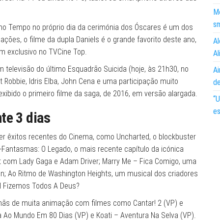
Mo
s
mo Tempo no próprio dia da cerimónia dos Óscares é um dos
es, o filme da dupla Daniels é o grande favorito deste ano,
Al
em exclusivo no TVCine Top.
Al
 televisão do último Esquadrão Suicida (hoje, às 21h30, no
Ai
 Robbie, Idris Elba, John Cena e uma participação muito
d
exibido o primeiro filme da saga, de 2016, em versão alargada.
“U
es
te 3 dias
er êxitos recentes do Cinema, como Uncharted, o blockbuster
Fantasmas: O Legado, o mais recente capítulo da icónica
ott com Lady Gaga e Adam Driver; Marry Me – Fica Comigo, uma
n; Ao Ritmo de Washington Heights, um musical dos criadores
al Fizemos Todos A Deus?
ãs de muita animação com filmes como Cantar! 2 (VP) e
a Ao Mundo Em 80 Dias (VP) e Koati – Aventura Na Selva (VP).