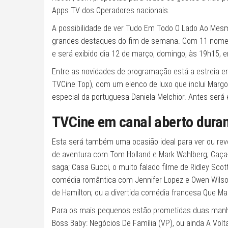
Apps TV dos Operadores nacionais.
A possibilidade de ver Tudo Em Todo O Lado Ao Mes
grandes destaques do fim de semana. Com 11 nomeaçõ
e será exibido dia 12 de março, domingo, às 19h15, 
Entre as novidades de programação está a estreia em
TVCine Top), com um elenco de luxo que inclui Margot
especial da portuguesa Daniela Melchior. Antes será 
TVCine em canal aberto duran
Esta será também uma ocasião ideal para ver ou rev
de aventura com Tom Holland e Mark Wahlberg; Caça-
saga; Casa Gucci, o muito falado filme de Ridley Sc
comédia romântica com Jennifer Lopez e Owen Wilso
de Hamilton; ou a divertida comédia francesa Que M
Para os mais pequenos estão prometidas duas manh
Boss Baby: Negócios De Família (VP), ou ainda A Volt