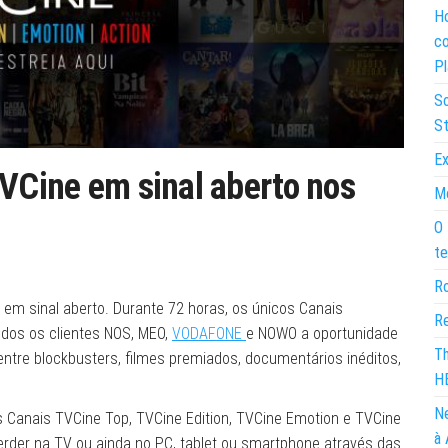
Ho
co
Pl
So
St
Ex
TVCine em sinal aberto nos
Mo
O 
te
Ro
em sinal aberto. Durante 72 horas, os únicos Canais
Re
odos os clientes NOS, MEO,
VODAFONE
e NOWO a oportunidade
Th
ntre blockbusters, filmes premiados, documentários inéditos,
H
Ne
s Canais TVCine Top, TVCine Edition, TVCine Emotion e TVCine
à 
erder na TV ou ainda no PC, tablet ou smartphone através das