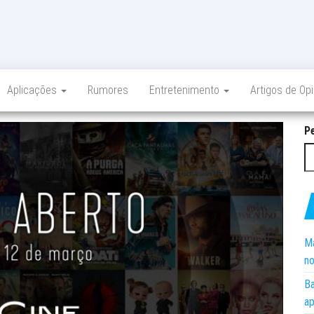
Aplicações
Rumores
Entretenimento
Artigos de Op
P
Ma
no
Ba
ap