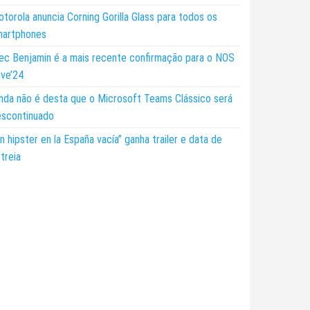
torola anuncia Corning Gorilla Glass para todos os
martphones
ec Benjamin é a mais recente confirmação para o NOS
ive’24
nda não é desta que o Microsoft Teams Clássico será
escontinuado
n hipster en la España vacía” ganha trailer e data de
treia