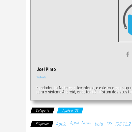
Joel Pinto
Website
Fundador do Noticias e Tecnologia, e este foi o seu segu
para o sistema Android, onde também foi um dos seus fu
Categoria
Apple e iOS
Apple News
ios
Apple
beta
iOS 12.2
Etiquetas