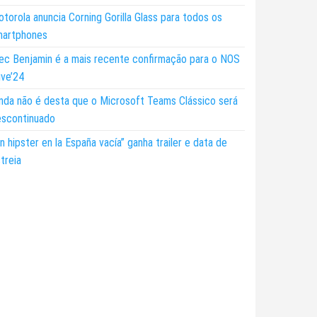
torola anuncia Corning Gorilla Glass para todos os
martphones
ec Benjamin é a mais recente confirmação para o NOS
ive’24
nda não é desta que o Microsoft Teams Clássico será
escontinuado
n hipster en la España vacía” ganha trailer e data de
treia