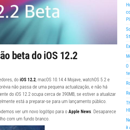
Ho
co
Pl
So
St
Ex
são beta do iOS 12.2
Mo
O 
te
edores, do
iOS 12.2
, macOS 10.14.4 Mojave, watchOS 5.2 e
Ro
 prévia não passa de uma pequena actualização, e não há
Re
nte do iOS 12.2 ocupa cerca de 390MB, se estiver a atualizar
avelmente está a preparar-se para um lançamento público.
Th
H
odemos ver um novo logótipo para o
Apple News
. Desaparece
melho com um fundo branco.
Ne
à 