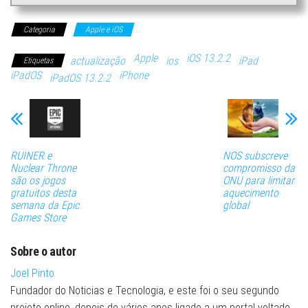
Categoria
Apple e iOS
Apple
iOS 13.2.2
actualização
ios
iPad
Etiquetas
iPadOS
iPhone
iPadOS 13.2.2
RUINER e
NOS subscreve
Nuclear Throne
compromisso da
são os jogos
ONU para limitar
gratuitos desta
aquecimento
semana da Epic
global
Games Store
Sobre o autor
Joel Pinto
Fundador do Noticias e Tecnologia, e este foi o seu segundo
projeto online, depois de vários anos ligado a um portal voltado