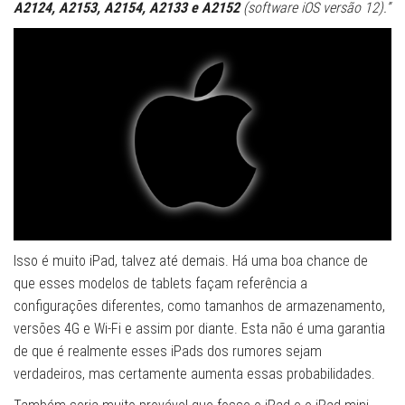
A2124, A2153, A2154, A2133 e A2152
(software iOS versão 12).”
Isso é muito iPad, talvez até demais. Há uma boa chance de
que esses modelos de tablets façam referência a
configurações diferentes, como tamanhos de armazenamento,
versões 4G e Wi-Fi e assim por diante. Esta não é uma garantia
de que é realmente esses iPads dos rumores sejam
verdadeiros, mas certamente aumenta essas probabilidades.