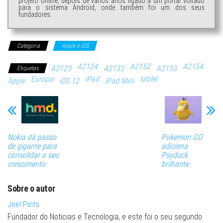
projeto online, depois de vários anos ligado a um portal voltado
para o sistema Android, onde também foi um dos seus
fundadores.
Categoria
Apple e iOS
A2124
A2152
A2154
A2123
A2133
A2153
Etiquetas
Europa
iPad
tablet
Apple
iOS 12
iPad Mini
Nokia dá passo
Pokemon GO
de gigante para
adiciona
consolidar o seu
Psyduck
crescimento
brilhante
Sobre o autor
Joel Pinto
Fundador do Noticias e Tecnologia, e este foi o seu segundo