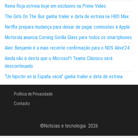
Reina Roja estreia hoje em exclusivo na Prime Video
The Girls On The Bus ganha trailer e data de estreia na HBO Max
Netflix prepara mudança para deixar de pagar comissões à Apple
Motorola anuncia Corning Gorilla Glass para todos os smartphones
Alec Benjamin é a mais recente confirmação para o NOS Alive’24
Ainda não é desta que o Microsoft Teams Clássico será
descontinuado
“Un hipster en la España vacía” ganha trailer e data de estreia
Política de Privacidade
Contacto
©Noticias e tecnologia 2026