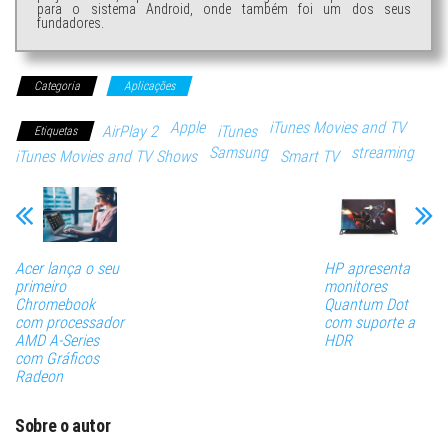
para o sistema Android, onde também foi um dos seus
fundadores.
Categoria
Aplicações
Apple
iTunes Movies and TV
AirPlay 2
iTunes
Etiquetas
Samsung
streaming
iTunes Movies and TV Shows
Smart TV
Acer lança o seu
HP apresenta
primeiro
monitores
Chromebook
Quantum Dot
com processador
com suporte a
AMD A-Series
HDR
com Gráficos
Radeon
Sobre o autor