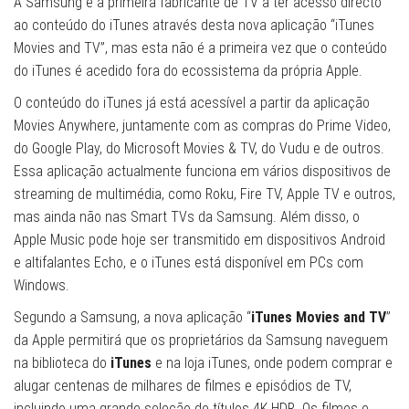
A Samsung é a primeira fabricante de TV a ter acesso directo
ao conteúdo do iTunes através desta nova aplicação “iTunes
Movies and TV”, mas esta não é a primeira vez que o conteúdo
do iTunes é acedido fora do ecossistema da própria Apple.
O conteúdo do iTunes já está acessível a partir da aplicação
Movies Anywhere, juntamente com as compras do Prime Video,
do Google Play, do Microsoft Movies & TV, do Vudu e de outros.
Essa aplicação actualmente funciona em vários dispositivos de
streaming de multimédia, como Roku, Fire TV, Apple TV e outros,
mas ainda não nas Smart TVs da Samsung. Além disso, o
Apple Music pode hoje ser transmitido em dispositivos Android
e altifalantes Echo, e o iTunes está disponível em PCs com
Windows.
Segundo a Samsung, a nova aplicação “
iTunes Movies and TV
”
da Apple permitirá que os proprietários da Samsung naveguem
na biblioteca do
iTunes
e na loja iTunes, onde podem comprar e
alugar centenas de milhares de filmes e episódios de TV,
incluindo uma grande seleção de títulos 4K HDR. Os filmes e