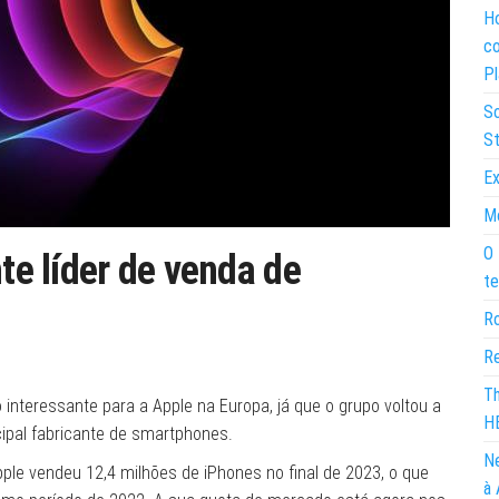
Ho
co
Pl
So
St
Ex
Mo
O 
nte líder de venda de
te
Ro
Re
Th
 interessante para a Apple na Europa, já que o grupo voltou a
H
ipal fabricante de smartphones.
Ne
pple vendeu 12,4 milhões de iPhones no final de 2023, o que
à 