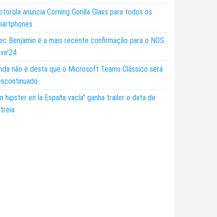
torola anuncia Corning Gorilla Glass para todos os
martphones
ec Benjamin é a mais recente confirmação para o NOS
ive’24
nda não é desta que o Microsoft Teams Clássico será
escontinuado
n hipster en la España vacía” ganha trailer e data de
treia