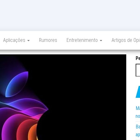
Aplicações
Rumores
Entretenimento
Artigos de Op
P
Ma
no
Ba
ap