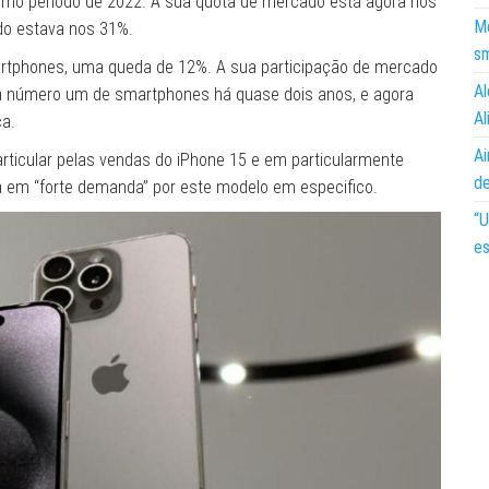
o período de 2022. A sua quota de mercado está agora nos
Mo
o estava nos 31%.
s
rtphones, uma queda de 12%. A sua participação de mercado
Al
ra número um de smartphones há quase dois anos, e agora
Al
ça.
Ai
rticular pelas vendas do iPhone 15 e em particularmente
d
a em “forte demanda” por este modelo em especifico.
“U
es