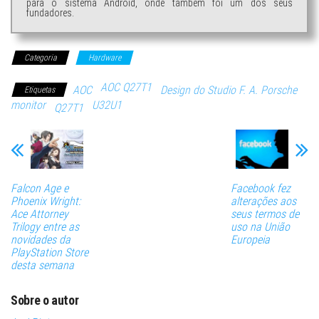
para o sistema Android, onde também foi um dos seus
fundadores.
Categoria
Hardware
AOC Q27T1
AOC
Design do Studio F. A. Porsche
Etiquetas
monitor
U32U1
Q27T1
Falcon Age e
Facebook fez
Phoenix Wright:
alterações aos
Ace Attorney
seus termos de
Trilogy entre as
uso na União
novidades da
Europeia
PlayStation Store
desta semana
Sobre o autor