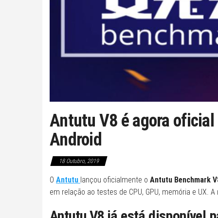
Antutu V8 é agora oficial
Android
18 Outubro, 2019
O
Antutu
lançou oficialmente o
Antutu Benchmark V
em relação ao testes de CPU, GPU, memória e UX. A n
Antutu V8 já está disponível 