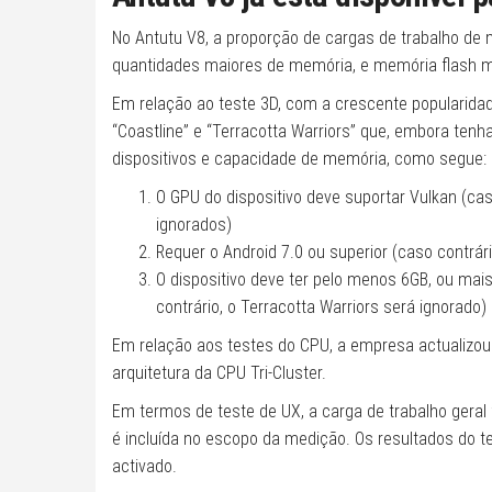
No Antutu V8, a proporção de cargas de trabalho de 
quantidades maiores de memória, e memória flash 
Em relação ao teste 3D, com a crescente popularidad
“Coastline” e “Terracotta Warriors” que, embora tenh
dispositivos e capacidade de memória, como segue:
O GPU do dispositivo deve suportar Vulkan (caso
ignorados)
Requer o Android 7.0 ou superior (caso contrári
O dispositivo deve ter pelo menos 6GB, ou mai
contrário, o Terracotta Warriors será ignorado)
Em relação aos testes do CPU, a empresa actualizou 
arquitetura da CPU Tri-Cluster.
Em termos de teste de UX, a carga de trabalho geral 
é incluída no escopo da medição. Os resultados do 
activado.