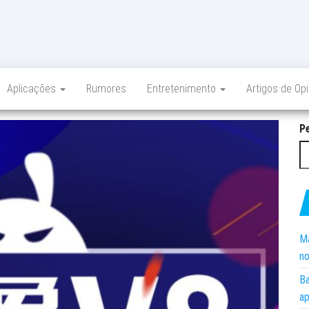
Aplicações
Rumores
Entretenimento
Artigos de Op
P
Ma
no
Ba
ap