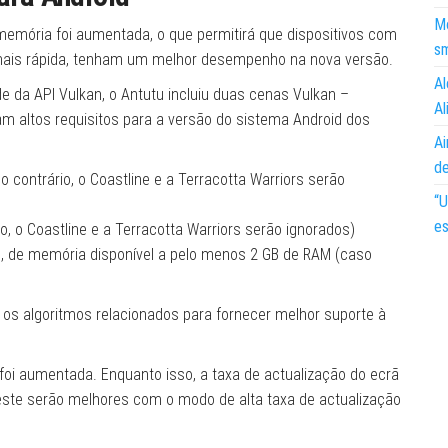
Mo
memória foi aumentada, o que permitirá que dispositivos com
s
mais rápida, tenham um melhor desempenho na nova versão.
Al
e da API Vulkan, o Antutu incluiu duas cenas Vulkan –
Al
am altos requisitos para a versão do sistema Android dos
Ai
d
 contrário, o Coastline e a Terracotta Warriors serão
“U
es
o, o Coastline e a Terracotta Warriors serão ignorados)
s, de memória disponível a pelo menos 2 GB de RAM (caso
os algoritmos relacionados para fornecer melhor suporte à
foi aumentada. Enquanto isso, a taxa de actualização do ecrã
teste serão melhores com o modo de alta taxa de actualização