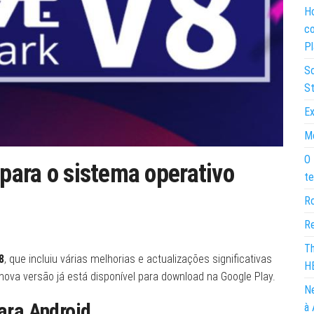
Ho
co
Pl
So
St
Ex
Mo
O 
 para o sistema operativo
te
Ro
Re
Th
8
, que incluiu várias melhorias e actualizações significativas
H
ova versão já está disponível para download na Google Play.
Ne
para Android
à 