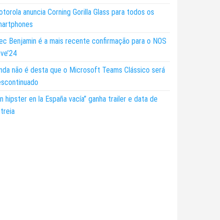
torola anuncia Corning Gorilla Glass para todos os
martphones
ec Benjamin é a mais recente confirmação para o NOS
ive’24
nda não é desta que o Microsoft Teams Clássico será
escontinuado
n hipster en la España vacía” ganha trailer e data de
treia