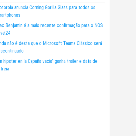
torola anuncia Corning Gorilla Glass para todos os
martphones
ec Benjamin é a mais recente confirmação para o NOS
ive’24
nda não é desta que o Microsoft Teams Clássico será
escontinuado
n hipster en la España vacía” ganha trailer e data de
treia