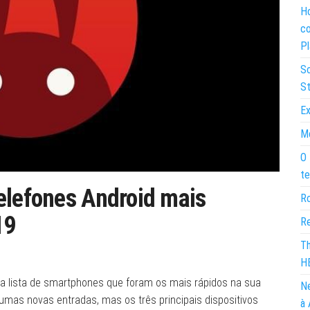
Ho
co
Pl
So
St
Ex
Mo
O 
te
elefones Android mais
Ro
19
Re
Th
H
 lista de smartphones que foram os mais rápidos na sua
Ne
gumas novas entradas, mas os três principais dispositivos
à 