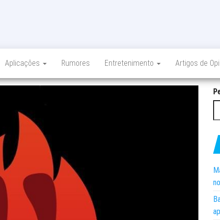
Aplicações
Rumores
Entretenimento
Artigos de Op
P
Ma
no
Ba
ap