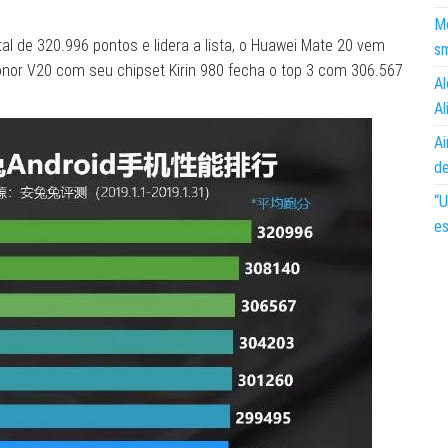
Mo
l de 320.996 pontos e lidera a lista, o Huawei Mate 20 vem
s
onor V20 com seu chipset Kirin 980 fecha o top 3 com 306.567
Al
Al
Ai
d
“U
es