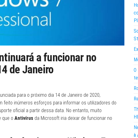
Ho
co
Pl
So
St
Ex
ntinuará a funcionar no
Mo
4 de Janeiro
O 
te
Ro
nunciada para o próximo dia 14 de Janeiro de 2020,
Re
 feito inúmeros esforços para informar os utilizadores do
Th
orte oficial a partir dessa data. No entanto, muito
H
e que o
Antivírus
da Microsoft iria deixar de funcionar no
Ne
à 