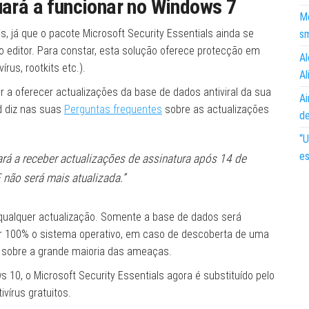
uará a funcionar no Windows 7
Mo
, já que o pacote Microsoft Security Essentials ainda se
s
do editor. Para constar, esta solução oferece protecção em
Al
rus, rootkits etc.).
Al
r a oferecer actualizações da base de dados antiviral da sua
Ai
d diz nas suas
Perguntas frequentes
sobre as actualizações
d
“U
es
ará a receber actualizações de assinatura após 14 de
 não será mais atualizada.”
qualquer actualização. Somente a base de dados será
er 100% o sistema operativo, em caso de descoberta de uma
ção sobre a grande maioria das ameaças.
 10, o Microsoft Security Essentials agora é substituído pelo
vírus gratuitos.