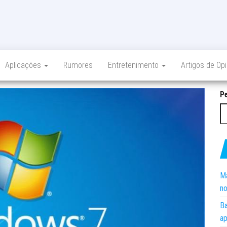
Aplicações
Rumores
Entretenimento
Artigos de Op
P
Ma
no
Ba
ap