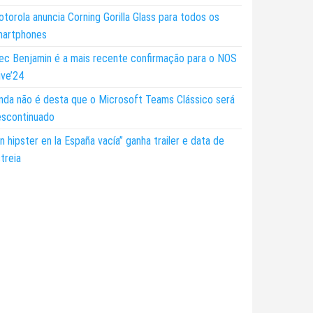
torola anuncia Corning Gorilla Glass para todos os
martphones
ec Benjamin é a mais recente confirmação para o NOS
ive’24
nda não é desta que o Microsoft Teams Clássico será
escontinuado
n hipster en la España vacía” ganha trailer e data de
treia