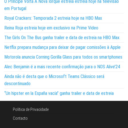
O Príncipe Volta A Nova Iorque estreia estreia hoje na televisão
em Portugal
Royal Crackers: Temporada 2 estreia hoje na HBO Max
Reina Roja estreia hoje em exclusivo na Prime Video
The Girls On The Bus ganha trailer e data de estreia na HBO Max
Netflix prepara mudança para deixar de pagar comissões à Apple
Motorola anuncia Corning Gorilla Glass para todos os smartphones
Alec Benjamin é a mais recente confirmação para o NOS Alive’24
Ainda não é desta que o Microsoft Teams Clássico será
descontinuado
“Un hipster en la España vacía” ganha trailer e data de estreia
Política de Privacidade
Contacto