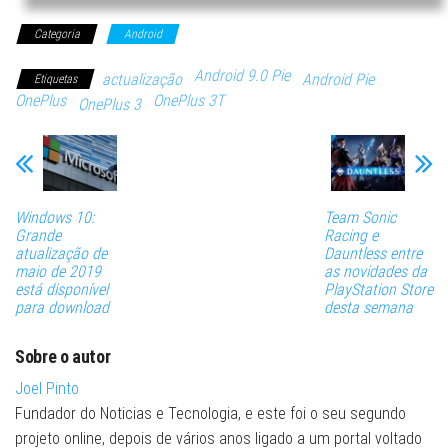
Categoria
Android
Android 9.0 Pie
actualização
Android Pie
Etiquetas
OnePlus
OnePlus 3T
OnePlus 3
Windows 10:
Team Sonic
Grande
Racing e
atualização de
Dauntless entre
maio de 2019
as novidades da
está disponível
PlayStation Store
para download
desta semana
Sobre o autor
Joel Pinto
Fundador do Noticias e Tecnologia, e este foi o seu segundo
projeto online, depois de vários anos ligado a um portal voltado