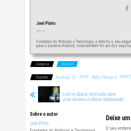
Joel Pinto
Website
Fundador do Noticias e Tecnologia, e este foi o seu segu
para o sistema Android, onde também foi um dos seus fu
Categoria
Android
Asus
smart
Android 10
ROG Phone II
Etiquetas
Lost in Space renovada para
uma terceira e ultima temporada
Sobre o autor
Deixe um
Joel Pinto
O seu endere
Fundador do Noticias e Tecnologia,