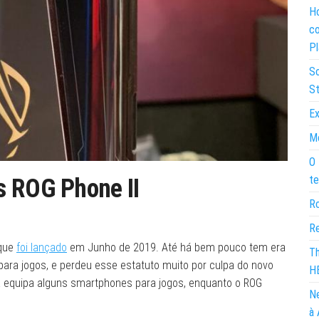
Ho
co
Pl
So
St
Ex
Mo
O 
te
s ROG Phone II
Ro
Re
que
foi lançado
em Junho de 2019. Até há bem pouco tem era
Th
ra jogos, e perdeu esse estatuto muito por culpa do novo
H
 equipa alguns smartphones para jogos, enquanto o ROG
Ne
à 