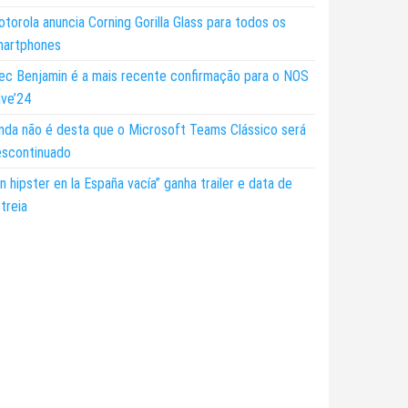
torola anuncia Corning Gorilla Glass para todos os
martphones
ec Benjamin é a mais recente confirmação para o NOS
ive’24
nda não é desta que o Microsoft Teams Clássico será
escontinuado
n hipster en la España vacía” ganha trailer e data de
treia