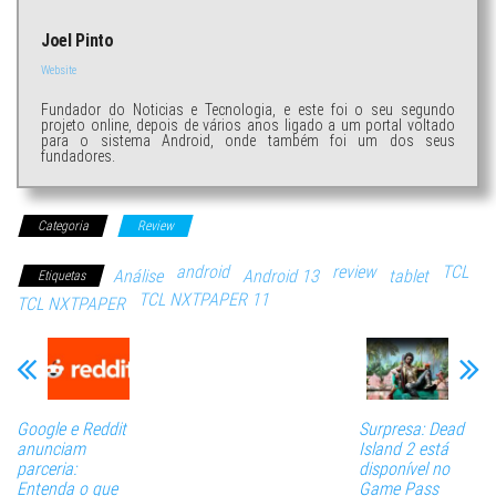
Joel Pinto
Website
Fundador do Noticias e Tecnologia, e este foi o seu segundo
projeto online, depois de vários anos ligado a um portal voltado
para o sistema Android, onde também foi um dos seus
fundadores.
Categoria
Review
android
review
TCL
Análise
Android 13
tablet
Etiquetas
TCL NXTPAPER 11
TCL NXTPAPER
Google e Reddit
Surpresa: Dead
anunciam
Island 2 está
parceria:
disponível no
Entenda o que
Game Pass