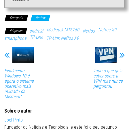
Categoria
Review
Mediatek MT6750
Neffos X9
android
Neffos
Etiquetas
TP-Link
smartphone
TP-Link Neffos X9
Finalmente:
Tudo o que quis
Windows 10 é
saber sobre a
agora o sistema
VPN mas nunca
operativo mais
perguntou
utilizado da
Microsoft
Sobre o autor
Joel Pinto
Fundador do Noticias e Tecnologia, e este foi o seu segundo