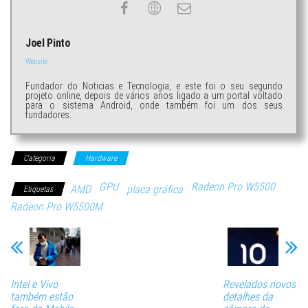
Joel Pinto
Website
Fundador do Noticias e Tecnologia, e este foi o seu segundo
projeto online, depois de vários anos ligado a um portal voltado
para o sistema Android, onde também foi um dos seus
fundadores.
Categoria
Hardware
GPU
Radeon Pro W5500
AMD
placa gráfica
Etiquetas
Radeon Pro W5500M
Intel e Vivo
Revelados novos
também estão
detalhes da