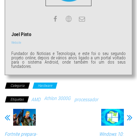
Joel Pinto
Website
Fundador do Noticias e Tecnologia, e este foi o seu segundo
projeto online, depois de vários anos ligado a um portal voltado
para o sistema Android, onde também foi um dos seus
fundadores.
Categoria
Hardware
Athlon 3000G
AMD
processador
Etiquetas
Fortnite prepara-
Windows 10: