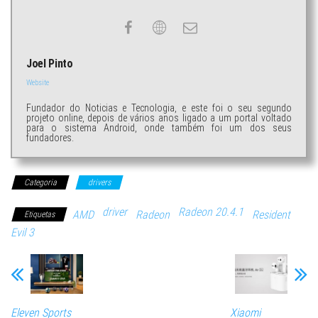
Joel Pinto
Website
Fundador do Noticias e Tecnologia, e este foi o seu segundo
projeto online, depois de vários anos ligado a um portal voltado
para o sistema Android, onde também foi um dos seus
fundadores.
Categoria
drivers
driver
Radeon 20.4.1
AMD
Radeon
Resident
Etiquetas
Evil 3
Eleven Sports
Xiaomi