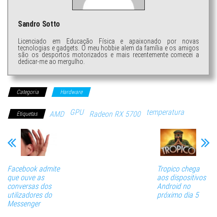
Sandro Sotto
Licenciado em Educação Física e apaixonado por novas
tecnologias e gadgets. O meu hobbie alem da família e os amigos
são os desportos motorizados e mais recentemente comecei a
dedicar-me ao mergulho.
Categoria
Hardware
GPU
temperatura
AMD
Radeon RX 5700
Etiquetas
Facebook admite
Tropico chega
que ouve as
aos dispositivos
conversas dos
Android no
utilizadores do
próximo dia 5
Messenger