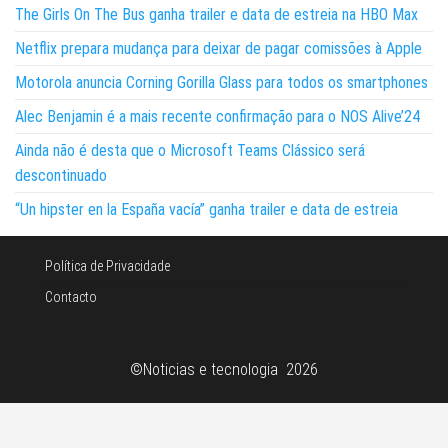
The Girls On The Bus ganha trailer e data de estreia na HBO Max
Netflix prepara mudança para deixar de pagar comissões à Apple
Motorola anuncia Corning Gorilla Glass para todos os smartphones
Alec Benjamin é a mais recente confirmação para o NOS Alive’24
Ainda não é desta que o Microsoft Teams Clássico será
descontinuado
“Un hipster en la España vacía” ganha trailer e data de estreia
Política de Privacidade
Contacto
©Noticias e tecnologia 2026