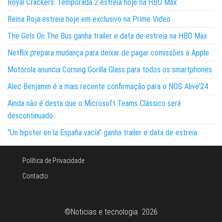
Royal Crackers: Temporada 2 estreia hoje na HBO Max
Reina Roja estreia hoje em exclusivo na Prime Video
The Girls On The Bus ganha trailer e data de estreia na HBO Max
Netflix prepara mudança para deixar de pagar comissões à Apple
Motorola anuncia Corning Gorilla Glass para todos os smartphones
Alec Benjamin é a mais recente confirmação para o NOS Alive’24
Ainda não é desta que o Microsoft Teams Clássico será
descontinuado
“Un hipster en la España vacía” ganha trailer e data de estreia
Política de Privacidade
Contacto
©Noticias e tecnologia 2026