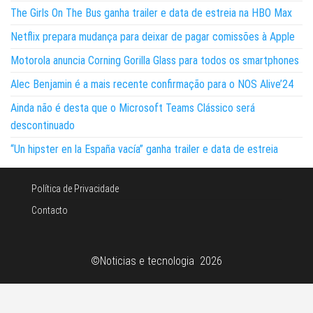
The Girls On The Bus ganha trailer e data de estreia na HBO Max
Netflix prepara mudança para deixar de pagar comissões à Apple
Motorola anuncia Corning Gorilla Glass para todos os smartphones
Alec Benjamin é a mais recente confirmação para o NOS Alive’24
Ainda não é desta que o Microsoft Teams Clássico será
descontinuado
“Un hipster en la España vacía” ganha trailer e data de estreia
Política de Privacidade
Contacto
©Noticias e tecnologia 2026