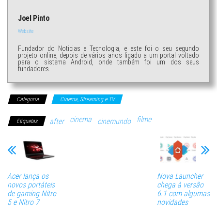
Joel Pinto
Website
Fundador do Noticias e Tecnologia, e este foi o seu segundo
projeto online, depois de vários anos ligado a um portal voltado
para o sistema Android, onde também foi um dos seus
fundadores.
Categoria
Cinema, Streaming e TV
cinema
filme
after
cinemundo
Etiquetas
Acer lança os
Nova Launcher
novos portáteis
chega à versão
de gaming Nitro
6.1 com algumas
5 e Nitro 7
novidades