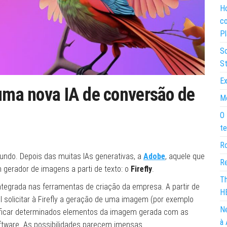
Ho
co
Pl
So
St
Ex
 uma nova IA de conversão de
Mo
O 
te
Ro
undo. Depois das muitas IAs generativas, a
Adobe
, aquele que
Re
 gerador de imagens a parti de texto: o
Firefly
.
Th
ntegrada nas ferramentas de criação da empresa. A partir de
H
 solicitar à Firefly a geração de uma imagem (por exemplo
Ne
dificar determinados elementos da imagem gerada com as
à 
oftware. As possibilidades parecem imensas.