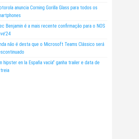
torola anuncia Corning Gorilla Glass para todos os
martphones
ec Benjamin é a mais recente confirmação para o NOS
ive’24
nda não é desta que o Microsoft Teams Clássico será
escontinuado
n hipster en la España vacía” ganha trailer e data de
treia