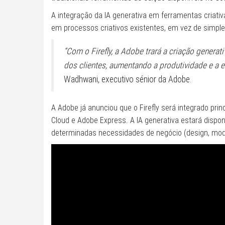
A integração da IA ​​generativa em ferramentas cria
em processos criativos existentes, em vez de simple
“Com o Firefly, a Adobe trará a criação genera
dos clientes, aumentando a produtividade e a e
Wadhwani, executivo sénior da Adobe.
A Adobe já anunciou que o Firefly será integrado pri
Cloud e Adobe Express. A IA generativa estará disp
determinadas necessidades de negócio (design, moda,