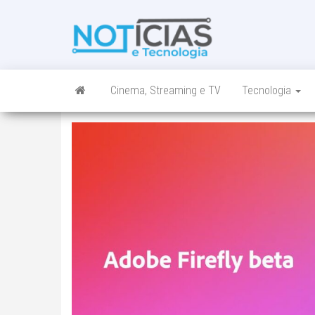
Skip
to
Noticias e
Tudo sobre
the
noticias de
Tecnologia
content
Tecnologia e
Entretenimento
num só lugar
Cinema, Streaming e TV
Tecnologia