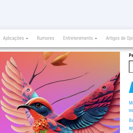
Aplicações
Rumores
Entretenimento
Artigos de Op
P
Ma
no
Ba
ap