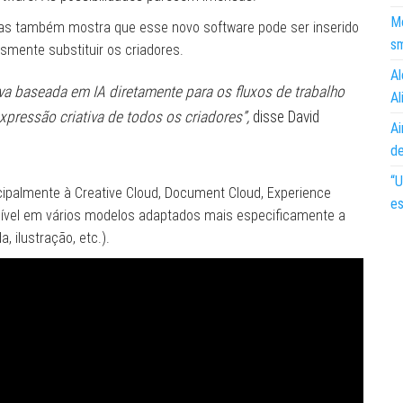
Mo
tivas também mostra que esse novo software pode ser inserido
s
smente substituir os criadores.
Al
tiva baseada em IA diretamente para os fluxos de trabalho
Al
xpressão criativa de todos os criadores”,
disse David
Ai
d
“U
ncipalmente à Creative Cloud, Document Cloud, Experience
es
onível em vários modelos adaptados mais especificamente a
 ilustração, etc.).