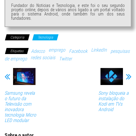
Fundador do Noticias e Tecnologia, e este foi o seu segundo
projeto online, depois de vários anos ligado a um portal voltado
para o sistema Android, onde também foi um dos seus
fundadores.
Categoria
Tecnologia
emprego
LinkedIn
Adecco
Facebook
pesquisas
Etiquetas
redes sociais
de emprego
Twitter
Samsung revela
Sony bloqueia a
o futuro da
instalação do
Televisão com
Kodi em TVs
inovadora
Android
tecnologia Micro
LED modular
Sobre o autor