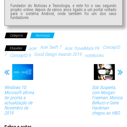
Fundador do Noticias e Tecnologia, e este foi o seu segundo
projeto online, depois de vários anos ligado a um portal voltado
para o sistema Android, onde também foi um dos seus
fundadores.
Categoria
Tecnologia
Acer Swift 7
ConceptD
acer
Acer TravelMate P6
Etiquetas
7
Good Design Awards 2019
ConceptD 9
notebooks
Windows 10:
Sob Suspeita,
Microsoft afirma
com Morgan
ter pronta a
Freeman, Monica
actualização de
Bellucci e Gene
Novembro de
Hackman
2019
chegou ao HBO
Sobre o autor