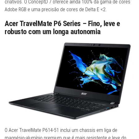
criativos. O ConceptD 7 oferece ainda 100% da gama de cores
Adobe RGB e uma precisão de cores de Delta E <2.
Acer TravelMate P6 Series – Fino, leve e
robusto com um longa autonomia
O Acer TravelMate P614-51 inclui um chassis em liga de
magnésio-alumínio premium que é mais resistente e leve do