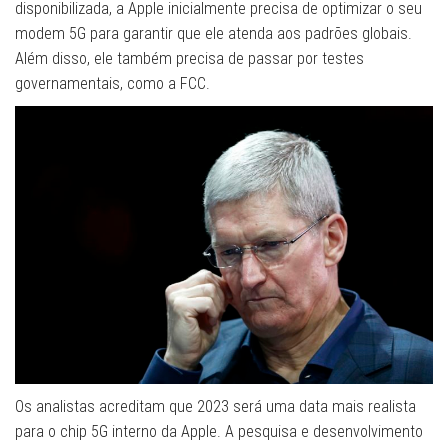
disponibilizada, a Apple inicialmente precisa de optimizar o seu
modem 5G para garantir que ele atenda aos padrões globais.
Além disso, ele também precisa de passar por testes
governamentais, como a FCC.
Os analistas acreditam que 2023 será uma data mais realista
para o chip 5G interno da Apple. A pesquisa e desenvolvimento