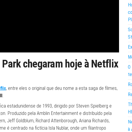
Ho
co
Pl
So
St
Ex
Mo
 Park chegaram hoje à Netflix
O 
te
Ro
flix
, entre eles o original que deu nome a esta saga de filmes,
Re
II
.
Th
fica estadunidense de 1993, dirigido por Steven Spielberg e
H
on. Produzido pela Amblin Entertainment e distribuído pela
Dern, Jeff Goldblum, Richard Attenborough, Ariana Richards,
Ne
e é centrado na fictícia Isla Nublar, onde um filantropo
à 