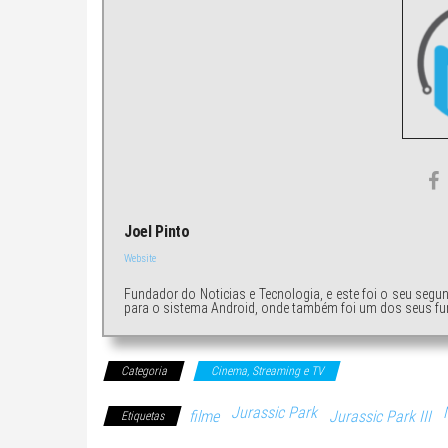
Joel Pinto
Website
Fundador do Noticias e Tecnologia, e este foi o seu segu
para o sistema Android, onde também foi um dos seus fu
Categoria
Cinema, Streaming e TV
Jurassic Park
filme
Jurassic Park III
Etiquetas