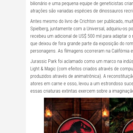
bilionário e uma pequena equipe de geneticistas cri
atrações são variadas espécies de dinossauros recri
Antes mesmo do livro de Crichton ser publicado, muit
Spielberg, juntamente com a Universal, adquiriu-os p
recebeu um adicional de US$ 500 mil para adaptar o r
que deixou de fora grande parte da exposição do r
personagens. As filmagens ocorreram na Califórnia e
Jurassic Park foi aclamado como um marco na indústr
Light & Magic (com efeitos criados através de compu
produzidos através de animatrônica). A reconstituiç
atores em carne e osso, levou a um estrondoso suces
essas criaturas extintas exercem sobre a imaginaç