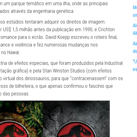
am um parque temático em uma ilha, onde as principais
Mo
ados através da engenharia genética.
s
os estúdios tentaram adquirir os direitos de imagem.
Al
or US$ 1,5 milhão antes da publicação em 1990, e Crichton
Al
omance para o ecrãs. David Koepp escreveu o roteiro final,
Ai
omance e violência e fez numerosas mudanças nos
d
 no Hawaí.
“U
ia de efeitos especiais, que foram produzidos pela Industrial
es
tação gráfica) e pela Stan Winston Studios (com efeitos
ão virtual dos dinossauros, para que “contracenassem” com os
so de bilheteira, o que apenas confirmou o fascínio que
ão das pessoas.