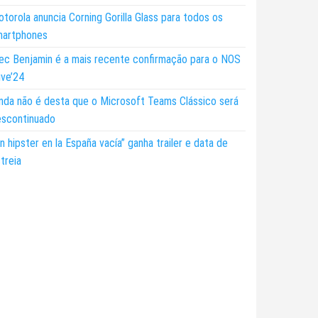
torola anuncia Corning Gorilla Glass para todos os
martphones
ec Benjamin é a mais recente confirmação para o NOS
ive’24
nda não é desta que o Microsoft Teams Clássico será
escontinuado
n hipster en la España vacía” ganha trailer e data de
treia