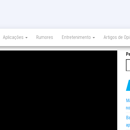
Aplicações
Rumores
Entretenimento
Artigos de Op
P
Ma
no
Ba
ap