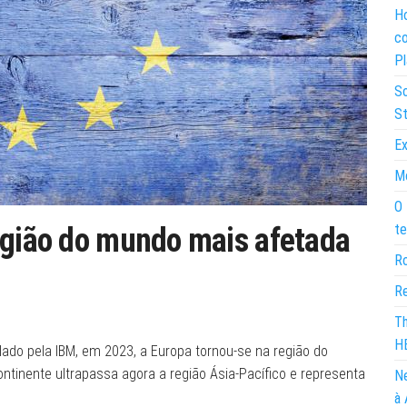
Ho
co
Pl
So
St
Ex
Mo
O 
te
egião do mundo mais afetada
Ro
Re
Th
H
ado pela IBM, em 2023, a Europa tornou-se na região do
ntinente ultrapassa agora a região Ásia-Pacífico e representa
Ne
à 