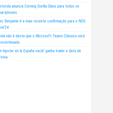
torola anuncia Corning Gorilla Glass para todos os
martphones
ec Benjamin é a mais recente confirmação para o NOS
ive’24
nda não é desta que o Microsoft Teams Clássico será
escontinuado
n hipster en la España vacía” ganha trailer e data de
treia