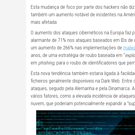
Esta mudança de foco por parte dos hackers não diz 
também um aumento notável de incidentes na Améri
mais afetada.
O aumento dos ataques cibernéticos na Europa faz p
alarmante de 71% nos ataques baseados em IDs de ut
um aumento de 266% nas implementações de
malw
anos, de uma estratégia de roubo baseada em “
explo
em
phishing
, para o roubo de identificadores que p
Esta nova tendência também estaria ligada à facilid
ficheiros geralmente disponíveis na Dark Web. Entre
ataques, seguido pela Alemanha e pela Dinamarca. A 
vários fatores, como a elevada incidência de ataqu
nuvem, que poderiam potencialmente expandir a “supe