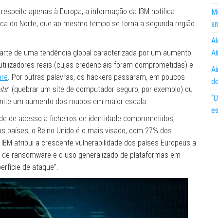
respeito apenas à Europa, a informação da IBM notifica
Mo
ca do Norte, que ao mesmo tempo se torna a segunda região
s
Al
arte de uma tendência global caracterizada por um aumento
Al
ilizadores reais (cujas credenciais foram comprometidas) e
Ai
are
. Por outras palavras, os hackers passaram, em poucos
d
its
” (quebrar um site de computador seguro, por exemplo) ou
“U
ermite um aumento dos roubos em maior escala.
es
ade de acesso a ficheiros de identidade comprometidos,
 os países, o Reino Unido é o mais visado, com 27% dos
IBM atribui a crescente vulnerabilidade dos países Europeus a
es de ransomware e o uso generalizado de plataformas em
rfície de ataque”.