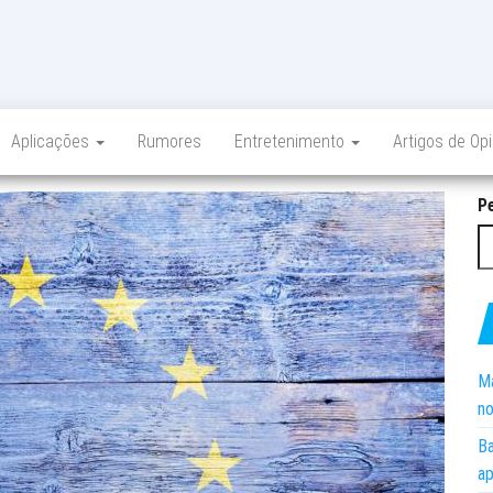
Aplicações
Rumores
Entretenimento
Artigos de Op
P
Ma
no
Ba
ap