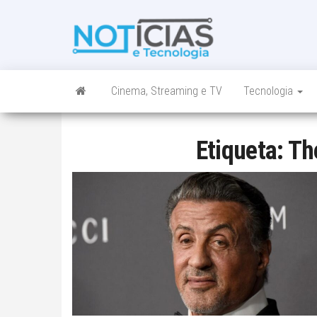
Skip
to
Noticias e
Tudo sobre
the
noticias de
Tecnologia
content
Tecnologia e
Entretenimento
num só lugar
Cinema, Streaming e TV
Tecnologia
Etiqueta:
Th