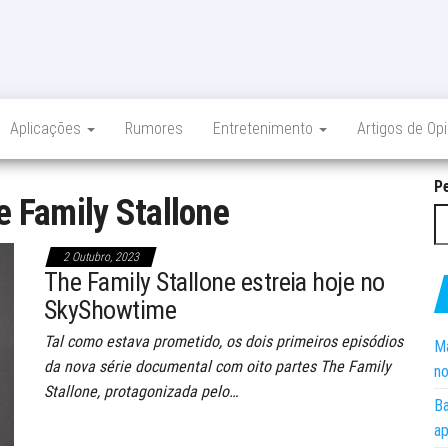
Aplicações
Rumores
Entretenimento
Artigos de Op
P
e Family Stallone
2 Outubro, 2023
The Family Stallone estreia hoje no
SkyShowtime
Tal como estava prometido, os dois primeiros episódios
Ma
da nova série documental com oito partes The Family
no
Stallone, protagonizada pelo…
Ba
ap