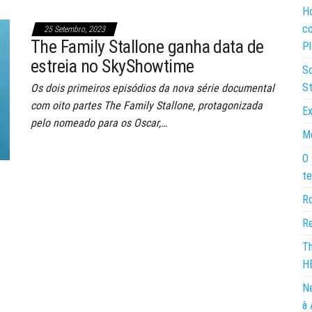
Ho
co
25 Setembro, 2023
The Family Stallone ganha data de
Pl
estreia no SkyShowtime
So
St
Os dois primeiros episódios da nova série documental
com oito partes The Family Stallone, protagonizada
Ex
pelo nomeado para os Oscar,…
Mo
O 
te
Ro
Re
Th
H
Ne
à 