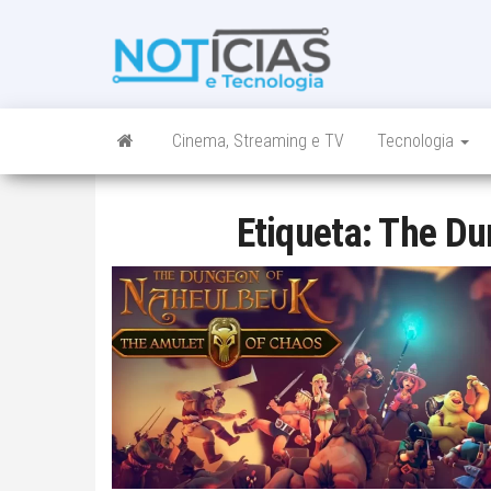
Skip
to
Noticias e
Tudo sobre
the
noticias de
Tecnologia
content
Tecnologia e
Entretenimento
num só lugar
Cinema, Streaming e TV
Tecnologia
Etiqueta:
The Du