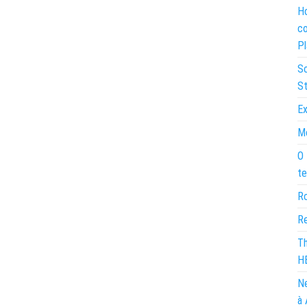
Ho
co
Pl
So
St
Ex
Mo
O 
te
Ro
Re
Th
H
Ne
à 