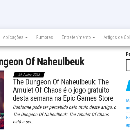
Aplicações
Rumores
Entretenimento
Artigos de Op
P
ngeon Of Naheulbeuk
29 Junho, 2023
The Dungeon Of Naheulbeuk: The
Amulet Of Chaos é o jogo gratuito
desta semana na Epic Games Store
Ma
Conforme pode ter percebido pelo titulo deste artigo, o
no
The Dungeon Of Naheulbeuk: The Amulet Of Chaos
Ba
está a ser…
ap