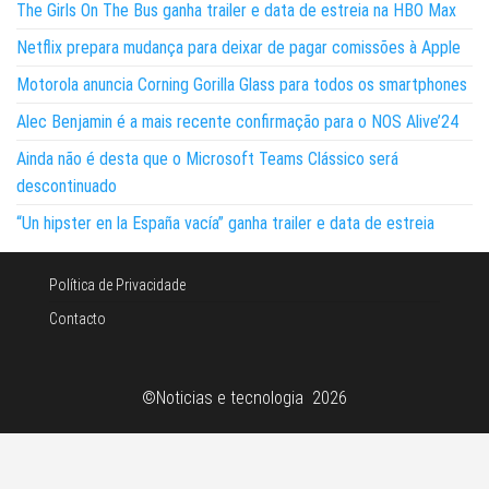
The Girls On The Bus ganha trailer e data de estreia na HBO Max
Netflix prepara mudança para deixar de pagar comissões à Apple
Motorola anuncia Corning Gorilla Glass para todos os smartphones
Alec Benjamin é a mais recente confirmação para o NOS Alive’24
Ainda não é desta que o Microsoft Teams Clássico será
descontinuado
“Un hipster en la España vacía” ganha trailer e data de estreia
Política de Privacidade
Contacto
©Noticias e tecnologia 2026