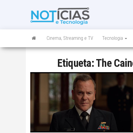
Skip
to
Noticias e
Tudo sobre
the
noticias de
Tecnologia
content
Tecnologia e
Entretenimento
num só lugar
Cinema, Streaming e TV
Tecnologia
Etiqueta:
The Cain