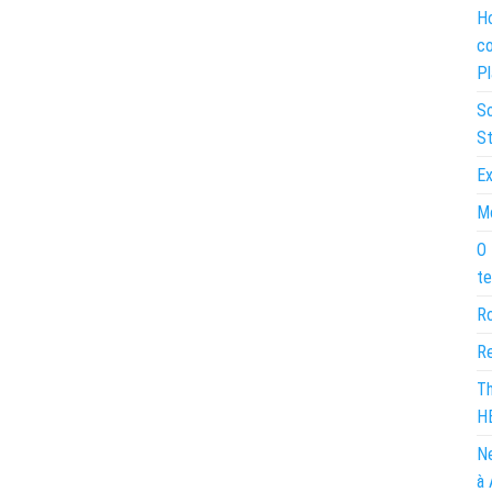
Ho
co
Pl
So
St
Ex
Mo
O 
te
Ro
Re
Th
H
Ne
à 