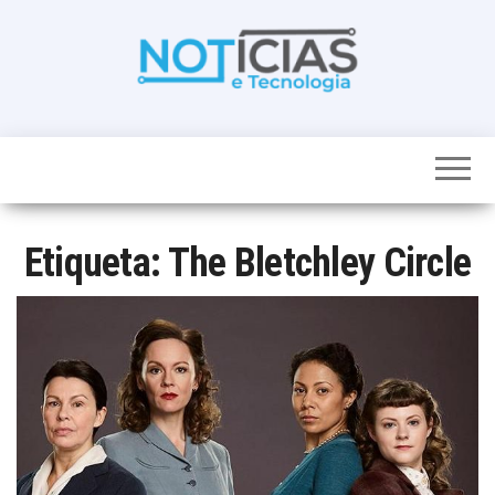
Skip
to
the
content
Noticias e
Tudo sobre
noticias de
Tecnologia
Tecnologia e
Entretenimento
num só lugar
Etiqueta:
The Bletchley Circle