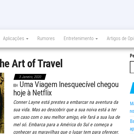
Aplicações
Rumores
Entretenimento
Artigos de Op
P
he Art of Travel
3 Janeiro, 2020
Uma Viagem Inesquecível chegou
hoje à Netflix
Conner Layne está prestes a embarcar na aventura da
Ma
sua vida. Mas ao descobrir que a sua noiva está a ter
no
um caso com o seu melhor amigo, ele fará a sua lua de
Ba
mel só. Embarca para a América do Sul e começa a
ap
conhecer as maravilhas que o lugar tem para oferecer.