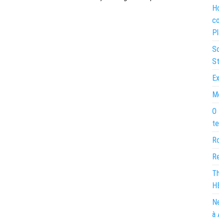
Ho
co
Pl
So
St
Ex
Mo
O 
te
Ro
Re
Th
H
Ne
à 