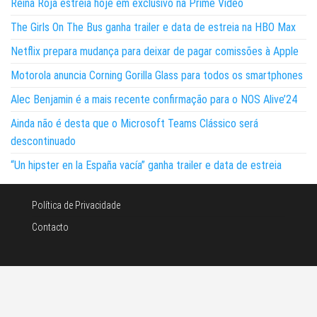
Reina Roja estreia hoje em exclusivo na Prime Video
The Girls On The Bus ganha trailer e data de estreia na HBO Max
Netflix prepara mudança para deixar de pagar comissões à Apple
Motorola anuncia Corning Gorilla Glass para todos os smartphones
Alec Benjamin é a mais recente confirmação para o NOS Alive’24
Ainda não é desta que o Microsoft Teams Clássico será
descontinuado
“Un hipster en la España vacía” ganha trailer e data de estreia
Política de Privacidade
Contacto
©Noticias e tecnologia 2026